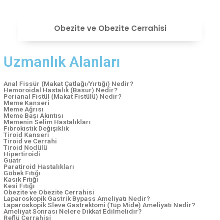
VIEW
Obezite ve Obezite Cerrahisi
Uzmanlık Alanları
Anal Fissür (Makat Çatlağı/Yırtığı) Nedir?
Hemoroidal Hastalık (Basur) Nedir?
Perianal Fistül (Makat Fistülü) Nedir?
Meme Kanseri
Meme Ağrısı
Meme Başı Akıntısı
Memenin Selim Hastalıkları
Fibrokistik Değişiklik
Tiroid Kanseri
Tiroid ve Cerrahi
Tiroid Nodülü
Hipertiroidi
Guatr
Paratiroid Hastalıkları
Göbek Fıtığı
Kasık Fıtığı
Kesi Fıtığı
Obezite ve Obezite Cerrahisi
Laparoskopik Gastrik Bypass Ameliyatı Nedir?
Laparoskopik Sleve Gastrektomi (Tüp Mide) Ameliyatı Nedir?
Ameliyat Sonrası Nelere Dikkat Edilmelidir?
Reflü Cerrahisi