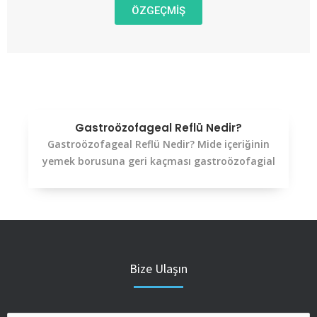
ÖZGEÇMİŞ
VIEW
Gastroözofageal Reflü Nedir?
Gastroözofageal Reflü Nedir? Mide içeriğinin
yemek borusuna geri kaçması gastroözofagial
Bize Ulaşın