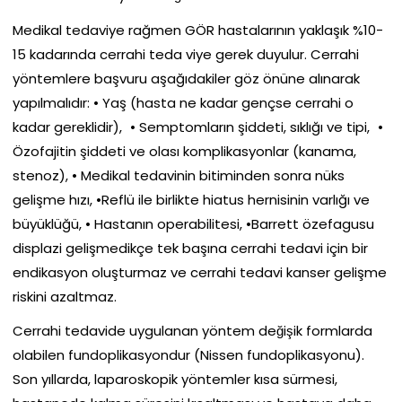
Medikal tedaviye rağmen GÖR hastalarının yaklaşık %10-
15 kadarında cerrahi teda viye gerek duyulur. Cerrahi
yöntemlere başvuru aşağıdakiler göz önüne alınarak
yapılmalıdır: • Yaş (hasta ne kadar gençse cerrahi o
kadar gereklidir), • Semptomların şiddeti, sıklığı ve tipi, •
Özofajitin şiddeti ve olası komplikasyonlar (kanama,
stenoz), • Medikal tedavinin bitiminden sonra nüks
gelişme hızı, •Reflü ile birlikte hiatus hernisinin varlığı ve
büyüklüğü, • Hastanın operabilitesi, •Barrett özefagusu
displazi gelişmedikçe tek başına cerrahi tedavi için bir
endikasyon oluşturmaz ve cerrahi tedavi kanser gelişme
riskini azaltmaz.
Cerrahi tedavide uygulanan yöntem değişik formlarda
olabilen fundoplikasyondur (Nissen fundoplikasyonu).
Son yıllarda, laparoskopik yöntemler kısa sürmesi,