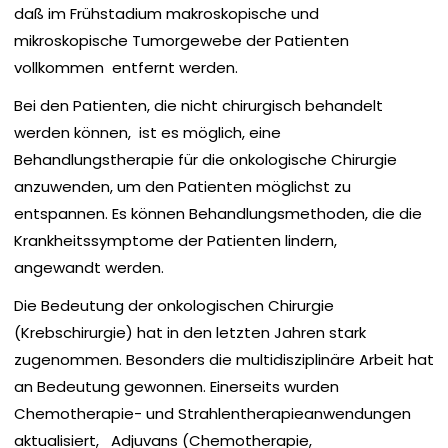
daß im Fr
ü
hstadium makroskopische und
mikroskopische Tumorgewebe der Patienten
vollkommen entfernt werden.
Bei den Patienten, die nicht chirurgisch behandelt
werden k
ö
nnen, ist es m
ö
glich, eine
Behandlungstherapie f
ü
r die onkologische Chirurgie
anzuwenden, um den Patienten m
ö
glichst zu
entspannen. Es k
ö
nnen Behandlungsmethoden, die die
Krankheitssymptome der Patienten lindern,
angewandt werden.
Die Bedeutung der onkologischen Chirurgie
(Krebschirurgie) hat in den letzten Jahren stark
zugenommen. Besonders die multidisziplin
ä
re Arbeit hat
an Bedeutung gewonnen. Einerseits wurden
Chemotherapie- und Strahlentherapieanwendungen
aktualisiert, Adjuvans (Chemotherapie,